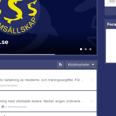
Fac
.se
Vårt 
2 okt 2
Klubbnyheter
Hej! Från och med nu har vi nya rutiner för betalning av medlems- och träningsavgifter. För dig som betalare av avgifter är den stora skillnaden att du nu kommer få en avi på mejlen skickad via laget.se. Avsändaren för avin kommer vara Strömsholms Simsällskap via Ping Payments. På avin finns möjlighet att betala med Swish, samt därutöver även precis som för vanliga fakturor, OCR-nummer, summa, sista betaldatum och bankgiro. Du behöver bara följa instruktionerna. Betalningsmottagare är Ping Payments. Om du i framtiden byter mejladress vill vi påminna om vikten av att ändra adress även på ditt konto i laget.se. Den mejladress du fått detta mejl på är den som finns registrerad på dig. Med dessa nya rutiner kommer vi spara mycket tid både för gruppernas ledare och oss i föreningen, vilket på så sätt ger mer tid över till andra verksamhetsfrämjande uppgifter. Vi tror också du som medlem/målsman kommer uppskatta tydligheten och enkelheten i det här sättet att betala avgifterna. Till ansvariga för alla våra grupper vill vi betona vikten av att dels lägga till alla aktiva men också lägga upp och koppla minst en målsman med mejladress och mobilnummer till respektive aktiv i laget.se. Till målsmän som vet att endast ena föräldern har ett laget.se-konto hjälper vi gärna till att även lägga upp ytterligare en målsman så att även den får info om sitt barn. Mejla oss i så fall på styrelsen@stromsholmsss.se och meddela vilken målsman som ska läggas till och kopplat till vilken/vilka barn. Vid frågor om insamlingen av medlems- och träningsavgifter är ni välkomna att kontakta oss på styrelsen@stromsholmsss.se. Har du som förälder fått detta mejl trots att ditt barn slutat? Meddela oss i så fall på styrelsen@stromsholmsss.se och skriv då i mejlet vilket barn som slutat och i vilken grupp. Planen är att fakturering kommer att ske någon gång under mars månad 2026. Med vänliga hälsningar Styrelsen Strömsholms Simsällskap
kommentarer
Som medlem i föreningen erbjuder vi träning med utbildade ledare. Nedan anges ordinarie avgifter för läsåret 2025/2026 Vi har i år valt att ange träningsavgifterna för sig och per termin samt medlemsavgiften för sig. Betald medlemsavgift är en förutsättning för att kunna delta i föreningens verksamhet. Barn (Grupperna Baddaren, Sköldpaddan, Pingvin, Fisken/Hajen & T1/T2): Träningsavgift om 400 kr/termin samt medlemsavgift om 200 kr/läsår. OBS! Medlemsavgiften inbetalas den första terminen barnet är med i verksamheten. Familjerabatt: Vilket innebär att för det tredje barnet i familjen som deltar i verksamhetens aktiviteter kostar träningsavgiften endast 50 kr per termin samt medlemsavgift om 200kr/läsår. Vattengymnastik: Träningsavgift 700 kr/termin samt medlemsavgift om 200 kr/läsår. OBS! Medlemsavgift inbetalas den första terminen som medlemmen är med i verksamheten. Mastersimmare/Crawl: Träningsavgift 700 kr/termin samt medlemsavgift om 200 kr/läsår. OBS! Medlemsavgift inbetalas den första terminen som medlemmen är med i verksamheten. Nya deltagare har rätt att prova på de tre första tillfällena, efter detta skall avgift betalas. Vi ber er betala in avgiften så snart som möjligt efter terminens start. BETALNING SKER TILL: Plusgiro 44 09 00-9 PÅ BETALNINGEN ANGES: Namn, Födelsedata (ÅÅMMDD) och Simgrupp (Se ovan) Ledare, hjälpledare samt styrelsemedlemmar och deras barn betalar endas medlemsavgift, dvs 200 kr per simmar-år och person. Hjälpledare innebär att personen är registrerad medlem. Hjälpledaren assisterar ledaren och hjälper till med alla barn i simgruppen. Alla ledare och styrelse jobbar för övrigt helt ideellt (med undantag för ledarungdom som är under 21 år vilka får en mindre ersättning per gång). Har du frågor är du välkommen att höra av dig! Med vänlig hälsning Styrelsen och Ledarna
0
kommentarer