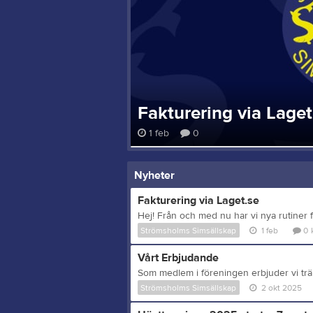
Fakturering via Laget
1 feb
0
Nyheter
Fakturering via Laget.se
Strömsholms Simsällskap
1 feb
0
Vårt Erbjudande
Strömsholms Simsällskap
2 okt 2025