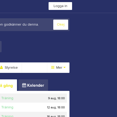
Logga in
sten godkänner du denna.
Okej
Styrelse
Mer
Huvudmeny
Kalender
å gång
Länkar
Dokument
Träning
9 aug, 18:00
Sponsorer
Träning
12 aug, 18:00
Träning
16 aug, 18:00