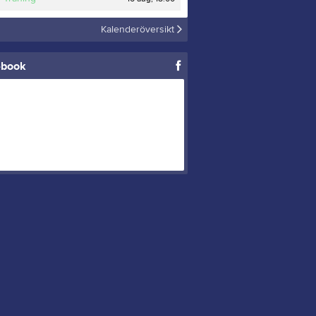
Kalenderöversikt
ebook
Erbjudande
025
0