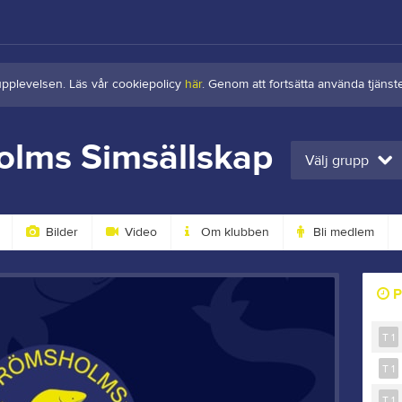
upplevelsen. Läs vår cookiepolicy
här
. Genom att fortsätta använda tjän
olms Simsällskap
Välj grupp
Bilder
Video
Om klubben
Bli medlem
P
T 1
T 1
T 1